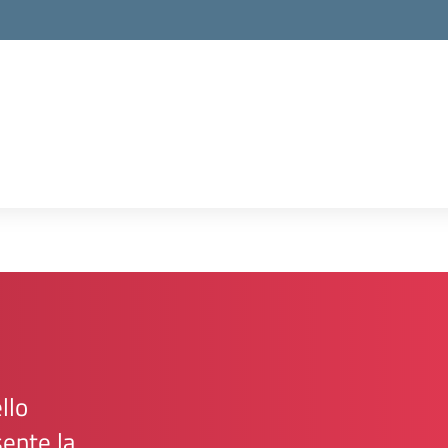
la scuola
llo
sente la