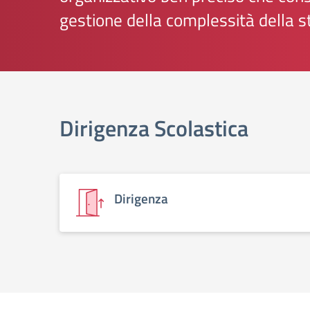
gestione della complessità della s
elenco degli organi
Dirigenza Scolastica
Dirigenza