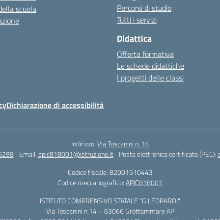
Percorsi di studio
della scuola
Tutti i servizi
azione
Didattica
Offerta formativa
Le schede didattiche
I progetti delle classi
cy
Dichiarazione di accessibilità
Indirizzo:
Via Toscanini n. 14
6298
Email:
apic818001@istruzione.it
Posta elettronica certificata (PEC):
Codice fiscale: 82001510443
Codice meccanografico:
APIC818001
ISTITUTO COMPRENSIVO STATALE “G LEOPARDI”
Via Toscanini n.14 – 63066 Grottammare AP