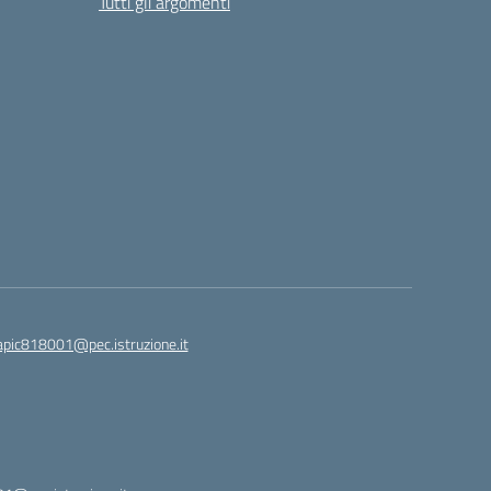
Tutti gli argomenti
apic818001@pec.istruzione.it