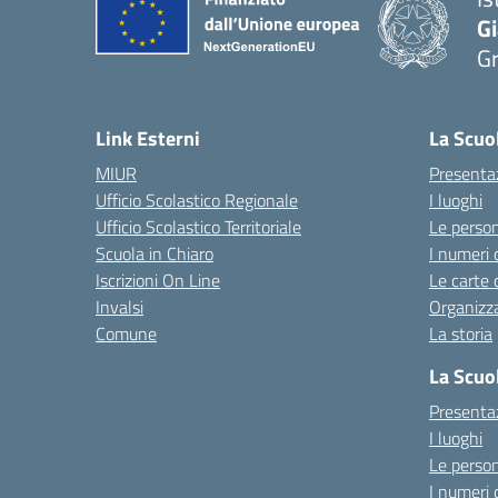
G
G
— 
Link Esterni
La Scuo
MIUR
Presenta
Ufficio Scolastico Regionale
I luoghi
Ufficio Scolastico Territoriale
Le perso
Scuola in Chiaro
I numeri 
Iscrizioni On Line
Le carte 
Invalsi
Organizz
Comune
La storia
La Scuo
Presenta
I luoghi
Le perso
I numeri 