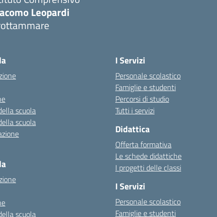
iacomo Leopardi
rottammare
Visita la pagina iniziale della scuola
la
I Servizi
zione
Personale scolastico
Famiglie e studenti
ne
Percorsi di studio
della scuola
Tutti i servizi
della scuola
Didattica
azione
Offerta formativa
Le schede didattiche
la
I progetti delle classi
zione
I Servizi
Personale scolastico
ne
Famiglie e studenti
della scuola