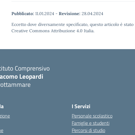
Pubblicato:
11.01.2024
-
Revisione:
28.04.2024
Eccetto dove diversamente specificato, questo articolo è stato 
Creative Commons Attribuzione 4.0 Italia.
tituto Comprensivo
iacomo Leopardi
rottammare
Visita la pagina iniziale della scuola
la
I Servizi
zione
Personale scolastico
Famiglie e studenti
ne
Percorsi di studio