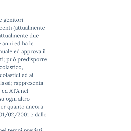
 genitori
ocenti (attualmente
(attualmente due
e anni ed ha le
uale ed approva il
ti; può predisporre
colastico,
colastici ed ai
classi; rappresenta
i ed ATA nel
su ogni altro
per quanto ancora
 01/02/2001 e dalle
nei tempi previsti