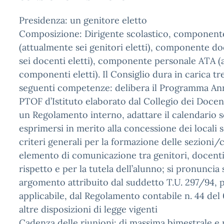
Presidenza: un genitore eletto
Composizione: Dirigente scolastico, componente
(attualmente sei genitori eletti), componente d
sei docenti eletti), componente personale ATA 
componenti eletti). Il Consiglio dura in carica tr
seguenti competenze: delibera il Programma Ann
PTOF d’Istituto elaborato dal Collegio dei Docen
un Regolamento interno, adattare il calendario s
esprimersi in merito alla concessione dei locali s
criteri generali per la formazione delle sezioni/
elemento di comunicazione tra genitori, docent
rispetto e per la tutela dell’alunno; si pronuncia 
argomento attribuito dal suddetto T.U. 297/94, 
applicabile, dal Regolamento contabile n. 44 del
altre disposizioni di legge vigenti
Cadenza delle riunioni: di massima bimestrale e 