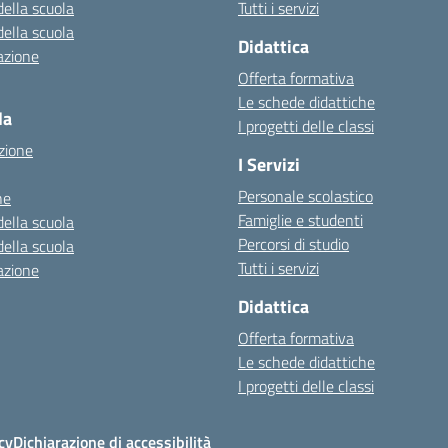
della scuola
Tutti i servizi
della scuola
Didattica
azione
Offerta formativa
Le schede didattiche
la
I progetti delle classi
zione
I Servizi
Personale scolastico
ne
Famiglie e studenti
della scuola
Percorsi di studio
della scuola
Tutti i servizi
azione
Didattica
Offerta formativa
Le schede didattiche
I progetti delle classi
cy
Dichiarazione di accessibilità