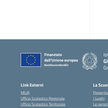
Is
G
G
— 
Link Esterni
La Scuo
MIUR
Presenta
Ufficio Scolastico Regionale
I luoghi
Ufficio Scolastico Territoriale
Le perso