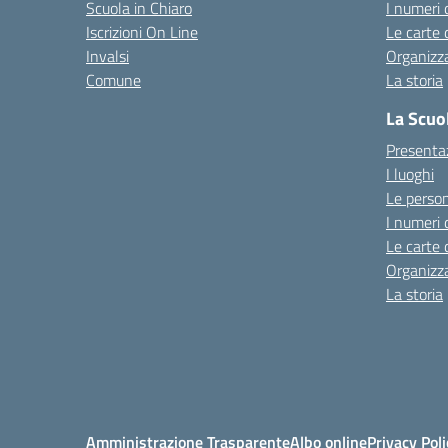
Scuola in Chiaro
I numeri 
Iscrizioni On Line
Le carte 
Invalsi
Organizz
Comune
La storia
La Scuo
Presenta
I luoghi
Le perso
I numeri 
Le carte 
Organizz
La storia
Amministrazione Trasparente
Albo online
Privacy Poli