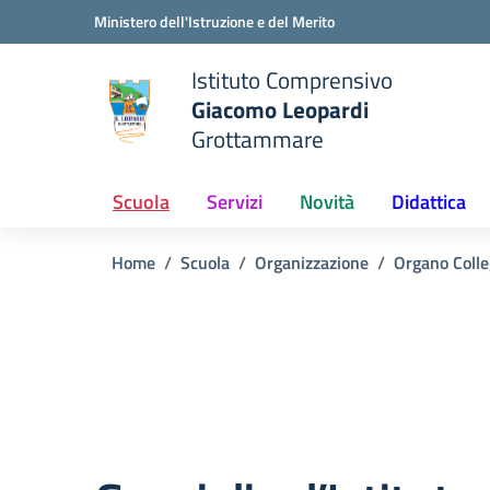
Vai ai contenuti
Vai al menu di navigazione
Vai al footer
Ministero dell'Istruzione e del Merito
Istituto Comprensivo
Giacomo Leopardi
e della scuola
Grottammare
— Visita la pagina iniziale del
Scuola
Servizi
Novità
Didattica
Home
Scuola
Organizzazione
Organo Colle