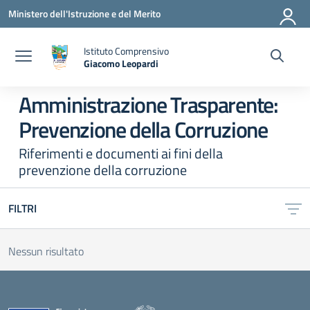
Vai ai contenuti
Vai al menu di navigazione
Vai al footer
Ministero dell'Istruzione e del Merito
Istituto Comprensivo
Giacomo Leopardi
— Visita la pagina iniziale della scuola
Amministrazione Trasparente:
Prevenzione della Corruzione
Riferimenti e documenti ai fini della
prevenzione della corruzione
FILTRI
Nessun risultato