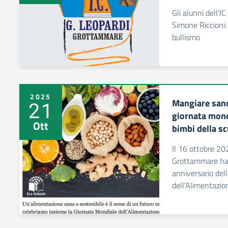
Gli alunni dell'I
Simone Riccioni: 
bullismo
2025
Mangiare sano
21
giornata mond
Ott
bimbi della sc
Il 16 ottobre 202
Grottammare ha 
anniversario del
dell'Alimentazio