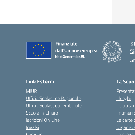
Is
G
G
— 
Link Esterni
La Scuo
MIUR
Presenta
Ufficio Scolastico Regionale
I luoghi
Ufficio Scolastico Territoriale
Le perso
Scuola in Chiaro
I numeri 
Iscrizioni On Line
Le carte 
Invalsi
Organizz
Comune
La storia