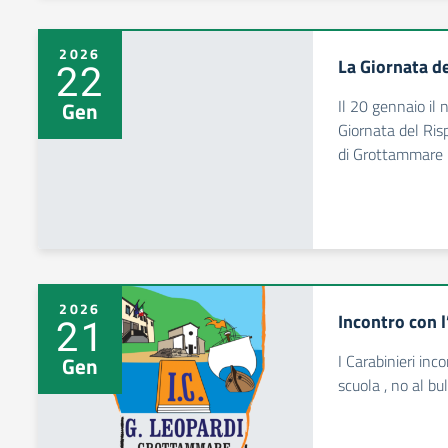
2026
La Giornata d
22
Il 20 gennaio il 
Gen
Giornata del Risp
di Grottammare
2026
Incontro con l
21
I Carabinieri inco
Gen
scuola , no al bu