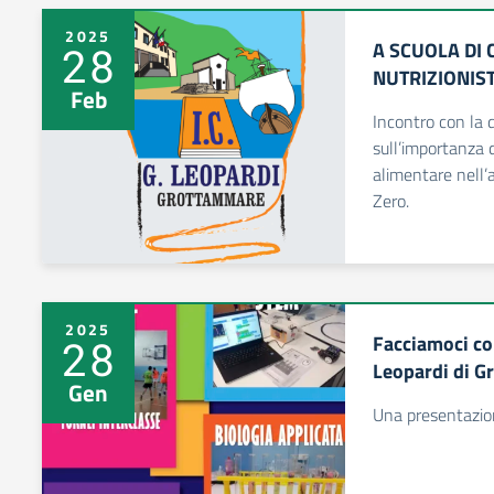
2025
A SCUOLA DI 
28
NUTRIZIONIS
Feb
Incontro con la 
sull’importanza d
alimentare nell’
Zero.
2025
Facciamoci con
28
Leopardi di 
Gen
Una presentazion