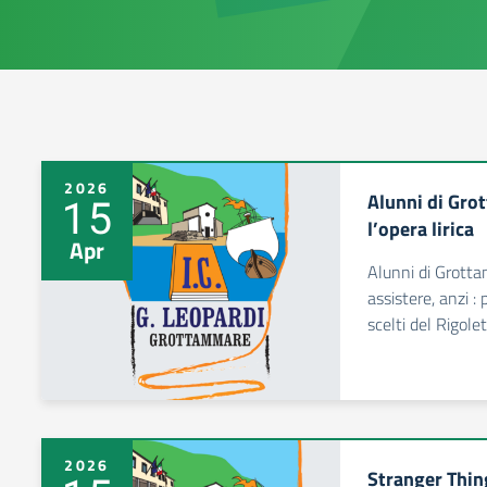
2026
Alunni di Grot
15
l’opera lirica
Apr
Alunni di Grotta
assistere, anzi : 
scelti del Rigolet
2026
Stranger Thing