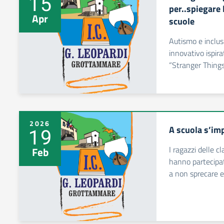
15
per..spiegare 
Apr
scuole
Autismo e inclu
innovativo ispira
“Stranger Thing
2026
A scuola s’im
19
I ragazzi delle c
Feb
hanno partecipat
a non sprecare e