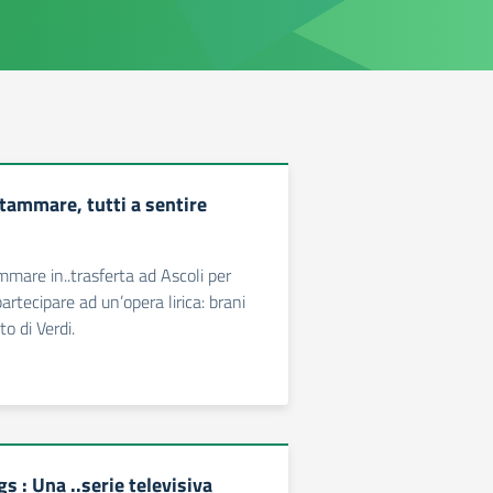
tammare, tutti a sentire
mmare in..trasferta ad Ascoli per
partecipare ad un’opera lirica: brani
to di Verdi.
s : Una ..serie televisiva