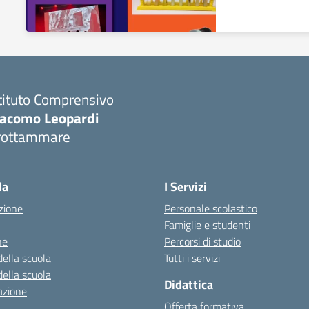
tituto Comprensivo
iacomo Leopardi
rottammare
Visita la pagina iniziale della scuola
la
I Servizi
zione
Personale scolastico
Famiglie e studenti
ne
Percorsi di studio
della scuola
Tutti i servizi
della scuola
Didattica
azione
Offerta formativa