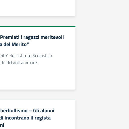
remiati i ragazzi meritevoli
a del Merito”
ito” dell’Istituto Scolastico
di” di Grottammare.
yberbullismo – Gli alunni
di incontrano il regista
ni