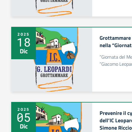
2025
Grottammare P
18
nella “Giornat
Dic
“Giornata del Mer
“Giacomo Leopar
2025
Prevenire il c
05
dell’IC Leopar
Dic
Simone Riccio