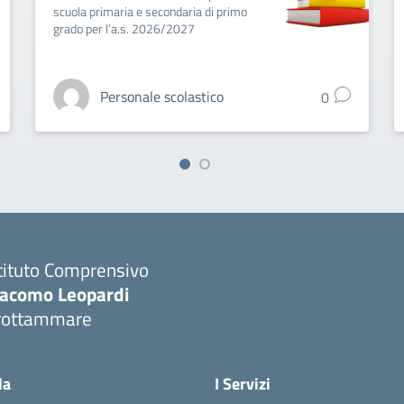
scuola primaria e secondaria di primo
grado per l’a.s. 2026/2027
Personale scolastico
0
tituto Comprensivo
iacomo Leopardi
rottammare
Visita la pagina iniziale della scuola
la
I Servizi