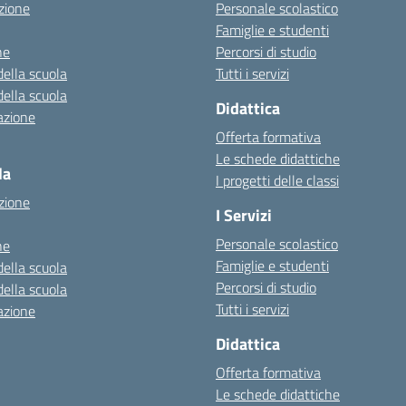
zione
Personale scolastico
Famiglie e studenti
ne
Percorsi di studio
della scuola
Tutti i servizi
della scuola
Didattica
azione
Offerta formativa
Le schede didattiche
la
I progetti delle classi
zione
I Servizi
Personale scolastico
ne
Famiglie e studenti
della scuola
Percorsi di studio
della scuola
Tutti i servizi
azione
Didattica
Offerta formativa
Le schede didattiche