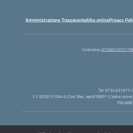
Amministrazione Trasparente
Albo online
Privacy Poli
Centralino:
0735631077/73
Tel: 0735 631077/7
C.F. 82001510443 | Cod. Mec. apic818001 | Codice univoco
ITALIANE