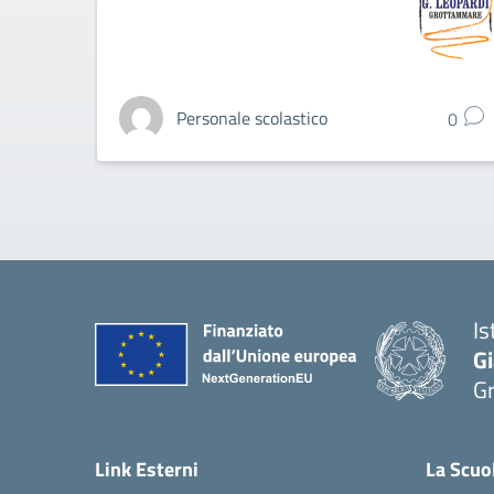
Personale scolastico
0
Is
G
G
— 
Link Esterni
La Scuo