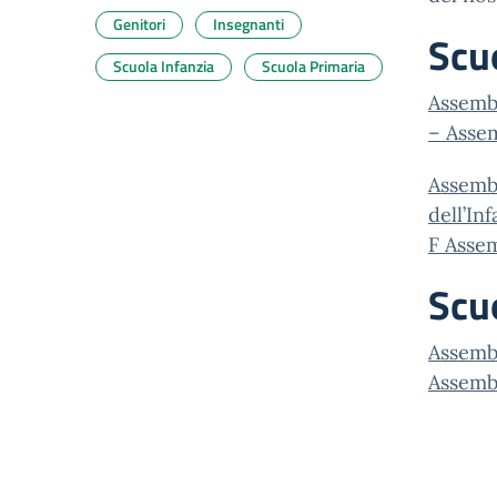
Genitori
Insegnanti
Scu
Scuola Infanzia
Scuola Primaria
Assembl
– Assem
Assembl
dell’In
F Assem
Scu
Assembl
Assembl