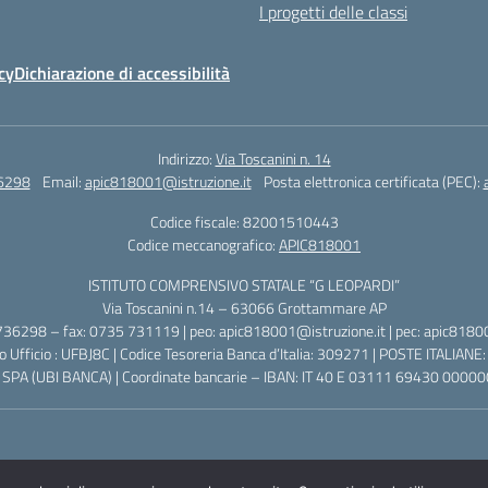
I progetti delle classi
cy
Dichiarazione di accessibilità
Indirizzo:
Via Toscanini n. 14
6298
Email:
apic818001@istruzione.it
Posta elettronica certificata (PEC):
Codice fiscale: 82001510443
Codice meccanografico:
APIC818001
ISTITUTO COMPRENSIVO STATALE “G LEOPARDI”
Via Toscanini n.14 – 63066 Grottammare AP
36298 – fax: 0735 731119 | peo: apic818001@istruzione.it | pec: apic81800
 Ufficio : UFBJ8C | Codice Tesoreria Banca d’Italia: 309271 | POSTE ITALIA
 SPA (UBI BANCA) | Coordinate bancarie – IBAN: IT 40 E 03111 69430 000