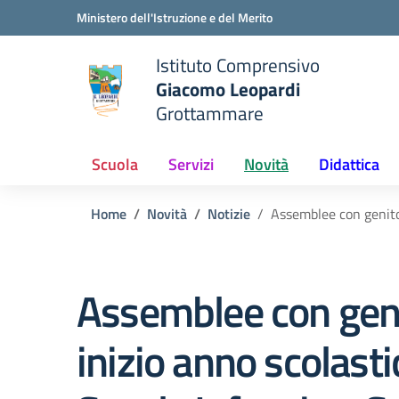
Vai ai contenuti
Vai al menu di navigazione
Vai al footer
Ministero dell'Istruzione e del Merito
Istituto Comprensivo
Giacomo Leopardi
e della scuola
Grottammare
— Visita la pagina iniziale del
Scuola
Servizi
Novità
Didattica
Home
Novità
Notizie
Assemblee con genitor
Assemblee con geni
inizio anno scolasti