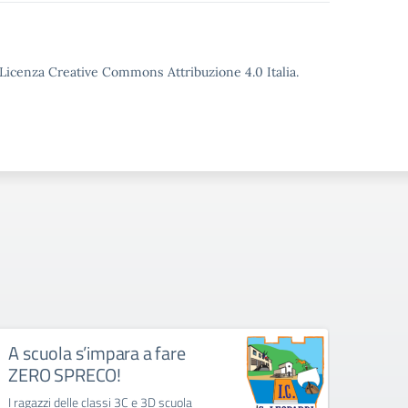
o Licenza Creative Commons Attribuzione 4.0 Italia.
A scuola s’impara a fare
La G
ZERO SPRECO!
Il 20 g
celebr
I ragazzi delle classi 3C e 3D scuola